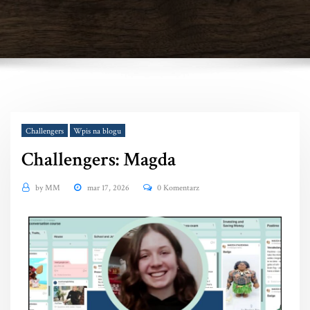
Challengers
Wpis na blogu
Challengers: Magda
by
MM
mar 17, 2026
0 Komentarz